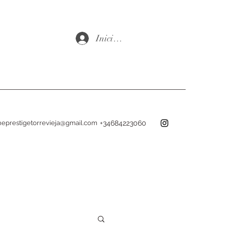
Iniciar sesión
heprestigetorrevieja@gmail.com
+34684223060