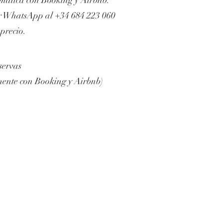
omática con Booking y Airbnb.
or WhatsApp al +34 684 223 060
precio.
servas
ente con Booking y Airbnb)